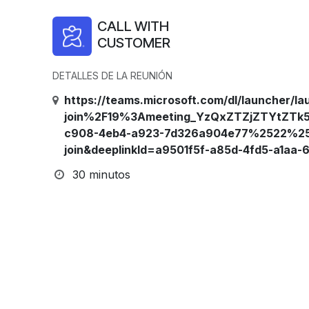
CALL WITH
CUSTOMER
DETALLES DE LA REUNIÓN
https://teams.microsoft.com/dl/launcher
join%2F19%3Ameeting_YzQxZTZjZTYtZT
c908-4eb4-a923-7d326a904e77%2522%2
join&deeplinkId=a9501f5f-a85d-4fd5-a1aa
30 minutos